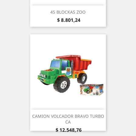
45 BLOCKAS ZOO
Precio
$ 8.801,24
CAMION VOLCADOR BRAVO TURBO
CA
Precio
$ 12.548,76